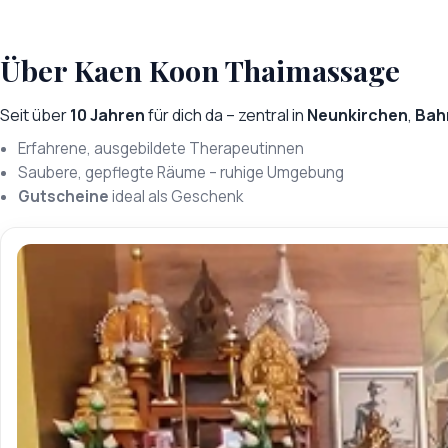
Über Kaen Koon Thaimassage
Seit über
10 Jahren
für dich da – zentral in
Neunkirchen
,
Bah
Erfahrene, ausgebildete Therapeutinnen
Saubere, gepflegte Räume – ruhige Umgebung
Gutscheine
ideal als Geschenk