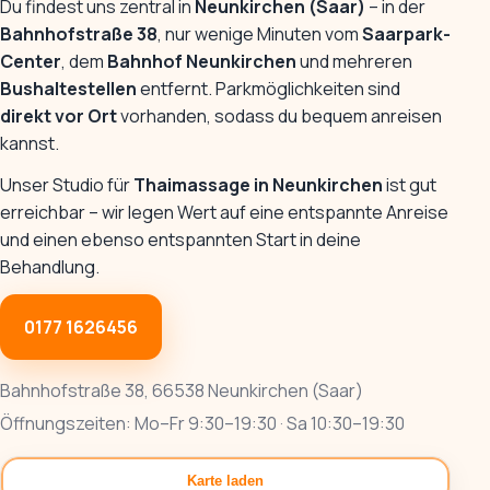
Du findest uns zentral in
Neunkirchen (Saar)
– in der
Bahnhofstraße 38
, nur wenige Minuten vom
Saarpark-
Center
, dem
Bahnhof Neunkirchen
und mehreren
Bushaltestellen
entfernt. Parkmöglichkeiten sind
direkt vor Ort
vorhanden, sodass du bequem anreisen
kannst.
Unser Studio für
Thaimassage in Neunkirchen
ist gut
erreichbar – wir legen Wert auf eine entspannte Anreise
und einen ebenso entspannten Start in deine
Behandlung.
0177 1626456
Bahnhofstraße 38, 66538 Neunkirchen (Saar)
Öffnungszeiten: Mo–Fr 9:30–19:30 · Sa 10:30–19:30
Karte laden